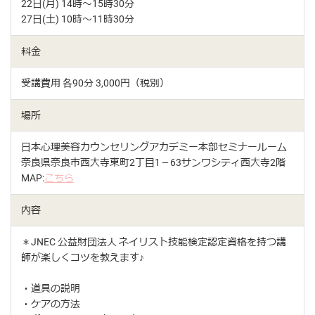
22日(月) 14時〜15時30分
27日(土) 10時〜11時30分
料金
受講費用 各90分 3,000円（税別）
場所
日本心理美容カウンセリングアカデミー本部セミナールーム
奈良県奈良市西大寺東町2丁目1－63サンワシティ西大寺2階
MAP:
こちら
内容
＊JNEC 公益財団法人 ネイリスト技能検定認定資格を持つ講
師が楽しくコツを教えます♪
・道具の説明
・ケアの方法