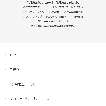
「心理美容カウンセラー」 「心理美容セラピスト」
「心理美容プロデューサー」 「心理美容カラーセラピスト」
「五行ファスティング」 「心の教養」 「心と美容の専門家」
「心ファスティング」 「COCORO beauty」 「Hosmetics」
「ビューティーアナリシス」は
株式会社SNOWが管理する登録商標です。
TOP
ご挨拶
3ヶ月講座コース
プロフェッショナルコース