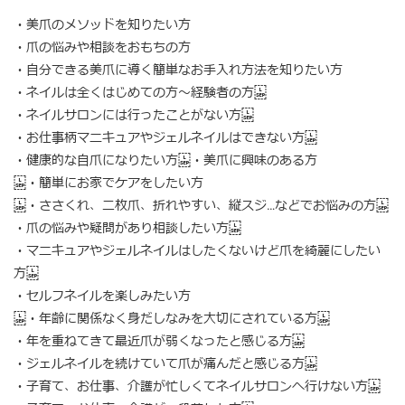
・美爪のメソッドを知りたい方
・爪の悩みや相談をおもちの方
・自分できる美爪に導く簡単なお手入れ方法を知りたい方
・ネイルは全くはじめての方～経験者の方
・ネイルサロンには行ったことがない方
・お仕事柄マニキュアやジェルネイルはできない方
・健康的な自爪になりたい方 ・美爪に興味のある方
・簡単にお家でケアをしたい方
・ささくれ、二枚爪、折れやすい、縦スジ…などでお悩みの方
・爪の悩みや疑問があり相談したい方
・マニキュアやジェルネイルはしたくないけど爪を綺麗にしたい
方
・セルフネイルを楽しみたい方
・年齢に関係なく身だしなみを大切にされている方
・年を重ねてきて最近爪が弱くなったと感じる方
・ジェルネイルを続けていて爪が痛んだと感じる方
・子育て、お仕事、介護が忙しくてネイルサロンへ行けない方