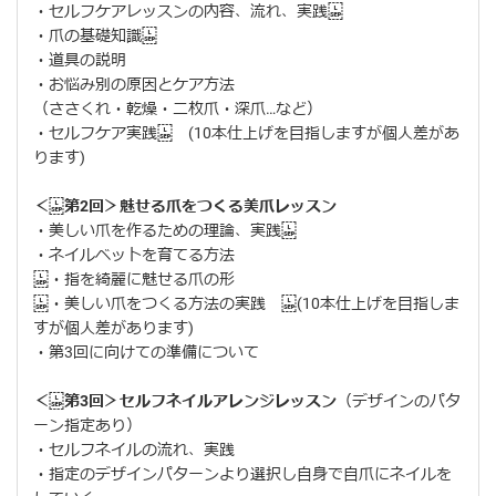
・セルフケアレッスンの内容、流れ、実践
・爪の基礎知識
・道具の説明
・お悩み別の原因とケア方法
（ささくれ・乾燥・二枚爪・深爪…など）
・セルフケア実践 (10本仕上げを目指しますが個人差があ
ります)
＜ 第2回＞魅せる爪をつくる美爪レッスン
・美しい爪を作るための理論、実践
・ネイルベットを育てる方法
・指を綺麗に魅せる爪の形
・美しい爪をつくる方法の実践 (10本仕上げを目指しま
すが個人差があります)
・第3回に向けての準備について
＜ 第3回＞セルフネイルアレンジレッスン
（デザインのパタ
ーン指定あり）
・セルフネイルの流れ、実践
・指定のデザインパターンより選択し自身で自爪にネイルを