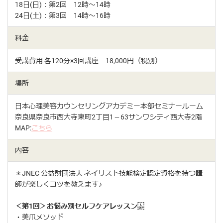
18日(日)：第2回 12時〜14時
24日(土)：第3回 14時〜16時
料金
受講費用 各120分×3回講座 18,000円（税別）
場所
日本心理美容カウンセリングアカデミー本部セミナールーム
奈良県奈良市西大寺東町2丁目1－63サンワシティ西大寺2階
MAP:
こちら
内容
＊JNEC 公益財団法人 ネイリスト技能検定認定資格を持つ講
師が楽しくコツを教えます♪
＜第1回＞お悩み別セルフケアレッスン
・美爪メソッド