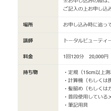
※お申し込みの際は
ご記入の上お申し込
場所
お申し込み時に追っ
講師
トータルビューティー
料金
1回120分 20,000
持ち物
・定規（15cm以上
・計算機（もしくは
・髪留め（もしくは
・普段使用している
・筆記用具