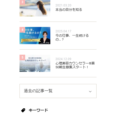
3
2021.03.20
本当の自分を知る
4
2025.04.17
今の仕事、一生続ける
の…？
5
2024.12.09
心理美容カウンセラー®︎第
50期生募集スタート！
キーワード