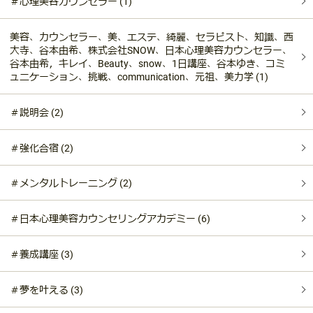
＃心理美容カウンセラー (1)
美容、カウンセラー、美、エステ、綺麗、セラピスト、知識、西
大寺、谷本由希、株式会社SNOW、日本心理美容カウンセラー、
谷本由希，キレイ、Beauty、snow、1日講座、谷本ゆき、コミ
ュニケーション、挑戦、communication、元祖、美力学 (1)
＃説明会 (2)
＃強化合宿 (2)
＃メンタルトレーニング (2)
＃日本心理美容カウンセリングアカデミー (6)
＃養成講座 (3)
＃夢を叶える (3)