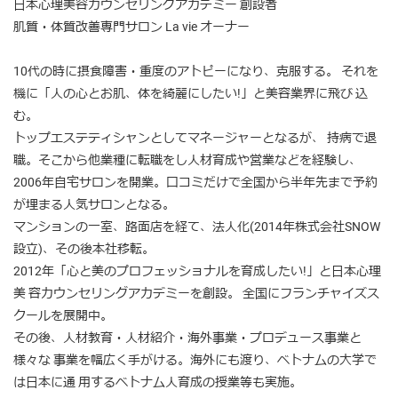
日本心理美容カウンセリングアカデミー 創設者
肌質・体質改善専門サロン La vie オーナー
10代の時に摂食障害・重度のアトピーになり、克服する。 それを
機に「人の心とお肌、体を綺麗にしたい!」と美容業界に飛び 込
む。
トップエステティシャンとしてマネージャーとなるが、 持病で退
職。そこから他業種に転職をし人材育成や営業などを経験し、
2006年自宅サロンを開業。口コミだけで全国から半年先まで予約
が埋まる人気サロンとなる。
マンションの一室、路面店を経て、法人化(2014年株式会社SNOW
設立)、その後本社移転。
2012年「心と美のプロフェッショナルを育成したい!」と日本心理
美 容カウンセリングアカデミーを創設。 全国にフランチャイズス
クールを展開中。
その後、人材教育・人材紹介・海外事業・プロデュース事業と
様々な 事業を幅広く手がける。海外にも渡り、ベトナムの大学で
は日本に通 用するベトナム人育成の授業等も実施。