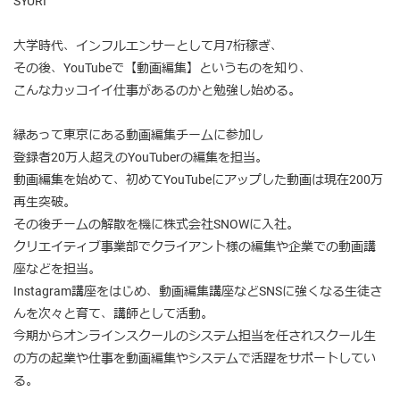
SYURI
大学時代、インフルエンサーとして月7桁稼ぎ、
その後、YouTubeで【動画編集】というものを知り、
こんなカッコイイ仕事があるのかと勉強し始める。
縁あって東京にある動画編集チームに参加し
登録者20万人超えのYouTuberの編集を担当。
動画編集を始めて、初めてYouTubeにアップした動画は現在200万
再生突破。
その後チームの解散を機に株式会社SNOWに入社。
クリエイティブ事業部でクライアント様の編集や企業での動画講
座などを担当。
Instagram講座をはじめ、動画編集講座などSNSに強くなる生徒さ
んを次々と育て、講師として活動。
今期からオンラインスクールのシステム担当を任されスクール生
の方の起業や仕事を動画編集やシステムで活躍をサポートしてい
る。